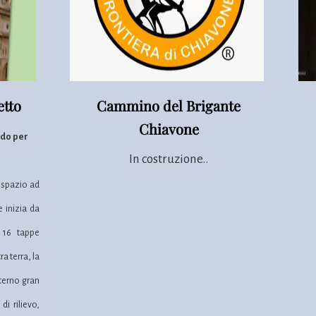
etto
Cammino del Brigante
Chiavone
ndo per
In costruzione..
 spazio ad
 inizia da
 16 tappe
a terra, la
nterno gran
i rilievo,